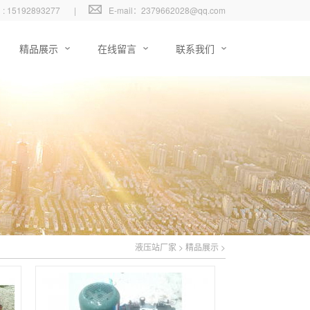
l : 15192893277
|
E-mail：2379662028@qq.com
精品展示
在线留言
联系我们
液压站厂家
>
精品展示
>