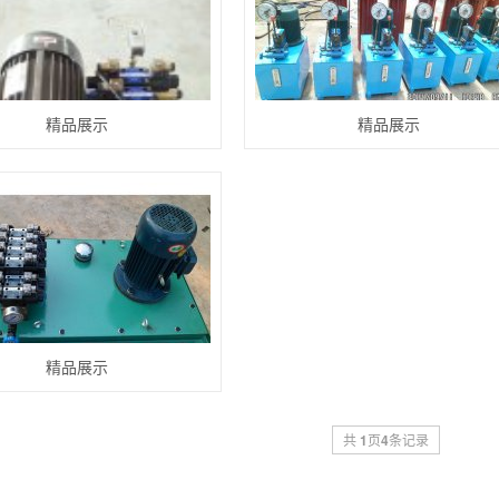
精品展示
精品展示
精品展示
共
1
页
4
条记录