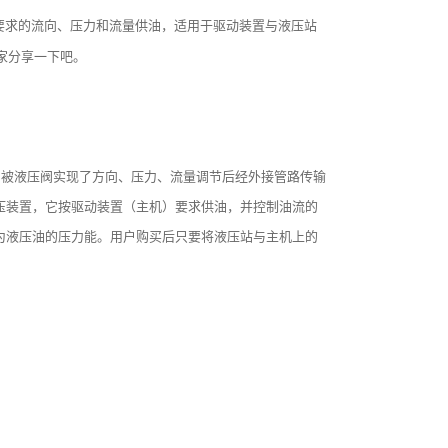
要求的流向、压力和流量供油，适用于驱动装置与液压站
家分享一下吧。
被液压阀实现了方向、压力、流量调节后经外接管路传输
压装置，它按驱动装置（主机）要求供油，并控制油流的
为液压油的压力能。用户购买后只要将液压站与主机上的