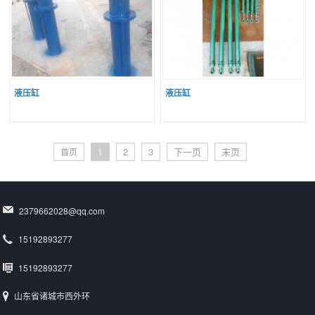
液压缸
液压缸
2
3
下一页
末页
首页
1
2379662028@qq.com
15192893277
15192893277
山东省诸城市西外环