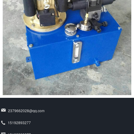
2379662028@qq.com
15192893277