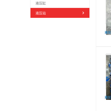
液压缸
液压站
液压
液压